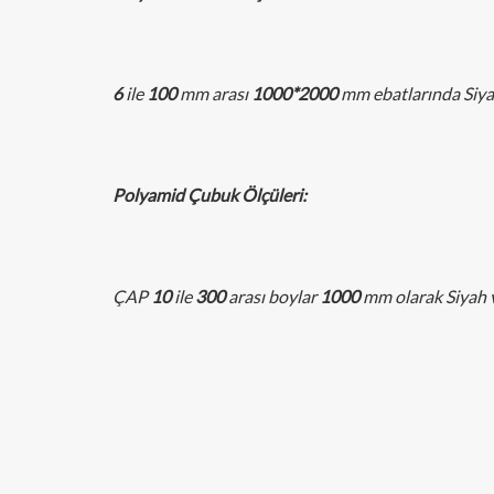
6
ile
100
mm arası
1000*2000
mm ebatlarında Siya
Polyamid Çubuk Ölçüleri:
ÇAP
10
ile
300
arası boylar
1000
mm olarak Siyah 