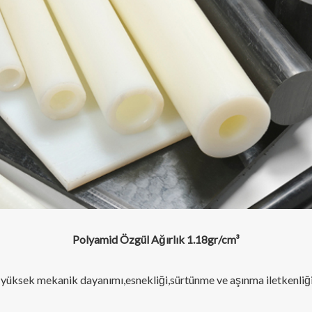
Polyamid Özgül Ağırlık 1.18gr/cm³
yüksek mekanik dayanımı,esnekliği,sürtünme ve aşınma iletkenliği a